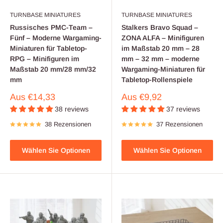
TURNBASE MINIATURES
TURNBASE MINIATURES
Russisches PMC-Team –
Stalkers Bravo Squad –
Fünf – Moderne Wargaming-
ZONA ALFA – Minifiguren
Miniaturen für Tabletop-
im Maßstab 20 mm – 28
RPG – Minifiguren im
mm – 32 mm – moderne
Maßstab 20 mm/28 mm/32
Wargaming-Miniaturen für
mm
Tabletop-Rollenspiele
Verkaufspreis
Verkaufspreis
Aus
€14,33
Aus
€9,92
38 reviews
37 reviews
38 Rezensionen
37 Rezensionen
Wählen Sie Optionen
Wählen Sie Optionen