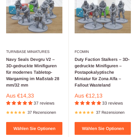
TURNBASE MINIATURES
FCOMIN
Navy Seals Devgru V2 –
Duty Faction Stalkers – 3D-
3D-gedruckte Minifiguren
gedruckte Minifiguren –
für modernes Tabletop-
Postapokalyptische
Wargaming im Maßstab 28
Miniatur für Zona Alfa –
mm/32 mm
Fallout Wasteland
Verkaufspreis
Verkaufspreis
Aus
€14,33
Aus
€12,13
37 reviews
33 reviews
37 Rezensionen
37 Rezensionen
Wählen Sie Optionen
Wählen Sie Optionen