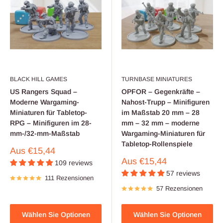
BLACK HILL GAMES
TURNBASE MINIATURES
US Rangers Squad –
OPFOR – Gegenkräfte –
Moderne Wargaming-
Nahost-Trupp – Minifiguren
Miniaturen für Tabletop-
im Maßstab 20 mm – 28
RPG – Minifiguren im 28-
mm – 32 mm – moderne
mm-/32-mm-Maßstab
Wargaming-Miniaturen für
Tabletop-Rollenspiele
Verkaufspreis
Aus
€15,44
Verkaufspreis
Aus
€15,44
109 reviews
57 reviews
111 Rezensionen
57 Rezensionen
Wählen Sie Optionen
Wählen Sie Optionen