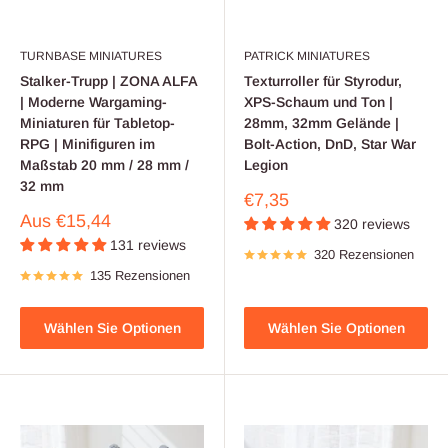
TURNBASE MINIATURES
PATRICK MINIATURES
Stalker-Trupp | ZONA ALFA
Texturroller für Styrodur,
| Moderne Wargaming-
XPS-Schaum und Ton |
Miniaturen für Tabletop-
28mm, 32mm Gelände |
RPG | Minifiguren im
Bolt-Action, DnD, Star War
Maßstab 20 mm / 28 mm /
Legion
32 mm
Verkaufspreis
€7,35
Verkaufspreis
Aus
€15,44
320 reviews
131 reviews
320 Rezensionen
135 Rezensionen
Wählen Sie Optionen
Wählen Sie Optionen