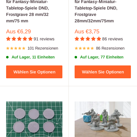
für Fantasy-Miniatur-
für Fantasy-Miniatur-
Tabletop-Spiele DND,
Tabletop-Spiele DND,
Frostgrave 28 mm/32
Frostgrave
mm/75 mm
28mm/32mm/75mm
Verkaufspreis
Verkaufspreis
Aus
€6,29
Aus
€3,75
91 reviews
86 reviews
101 Rezensionen
86 Rezensionen
Auf Lager, 11 Einheiten
Auf Lager, 77 Einheiten
Wählen Sie Optionen
Wählen Sie Optionen