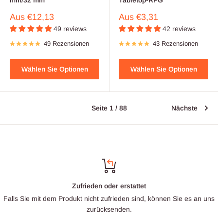
mm/32 mm
Tabletop-RPG
Verkaufspreis
Verkaufspreis
Aus
€12,13
Aus
€3,31
49 reviews
42 reviews
49 Rezensionen
43 Rezensionen
Wählen Sie Optionen
Wählen Sie Optionen
Seite 1 / 88
Nächste
Zufrieden oder erstattet
Falls Sie mit dem Produkt nicht zufrieden sind, können Sie es an uns
zurücksenden.