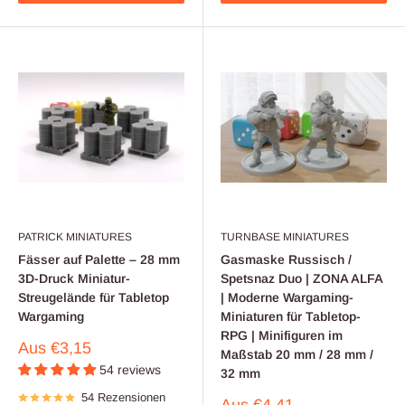
PATRICK MINIATURES
TURNBASE MINIATURES
Fässer auf Palette – 28 mm
Gasmaske Russisch /
3D-Druck Miniatur-
Spetsnaz Duo | ZONA ALFA
Streugelände für Tabletop
| Moderne Wargaming-
Wargaming
Miniaturen für Tabletop-
RPG | Minifiguren im
Verkaufspreis
Aus
€3,15
Maßstab 20 mm / 28 mm /
54 reviews
32 mm
54 Rezensionen
Verkaufspreis