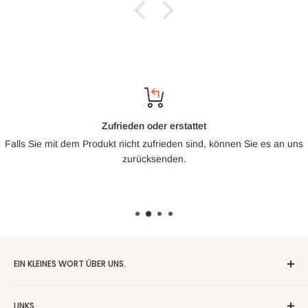
Zufrieden oder erstattet
Falls Sie mit dem Produkt nicht zufrieden sind, können Sie es an uns
zurücksenden.
EIN KLEINES WORT ÜBER UNS.
Patrick Miniatures wurde 2020 mit dem Ziel gegründet,
LINKS
Tabletop-Wargaming-Gelände im eigenen Haus zu entwerfen