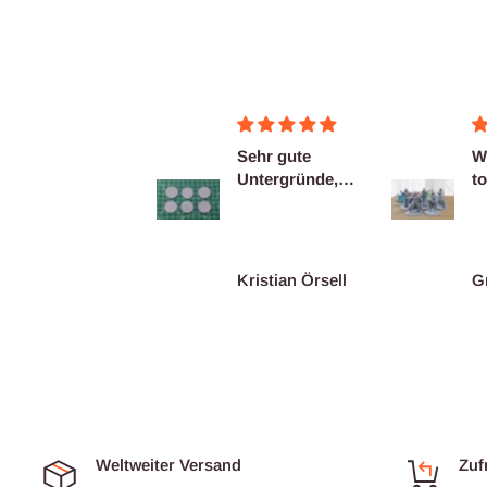
Sehr gute
Wie immer ein
W
Untergründe,
tolles Produkt.
to
die fast nichts
Super Service!
S
zu reinigen
haben.
Kristian Örsell
Grünkohl
G
Weltweiter Versand
Zuf