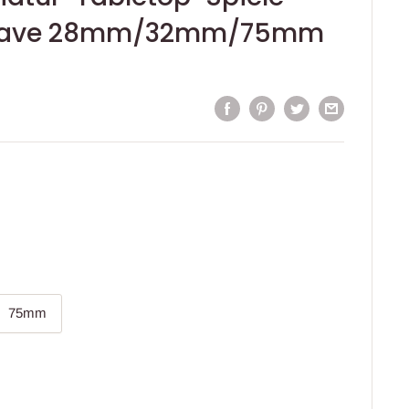
grave 28mm/32mm/75mm
75mm
eis