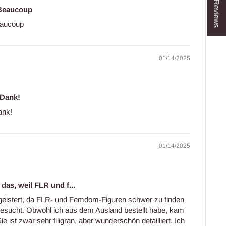
★ Reviews
 Beaucoup
Beaucoup
01/14/2025
 Dank!
ank!
01/14/2025
das, weil FLR und f...
egeistert, da FLR- und Femdom-Figuren schwer zu finden
gesucht. Obwohl ich aus dem Ausland bestellt habe, kam
ie ist zwar sehr filigran, aber wunderschön detailliert. Ich