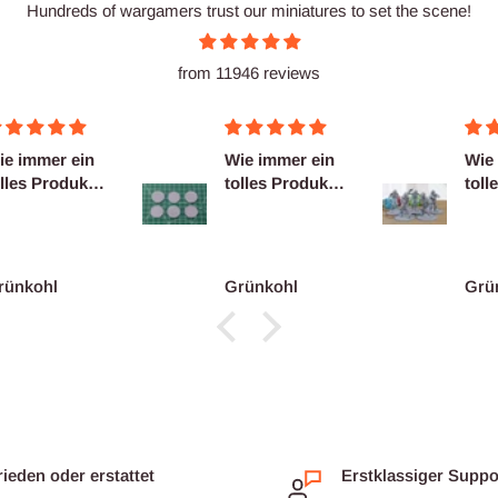
Hundreds of wargamers trust our miniatures to set the scene!
from 11946 reviews
ie immer ein
Wie immer ein
Wie
lles Produkt.
tolles Produkt.
toll
uper Service!
Super Service!
Supe
rünkohl
Grünkohl
Grü
rieden oder erstattet
Erstklassiger Suppo