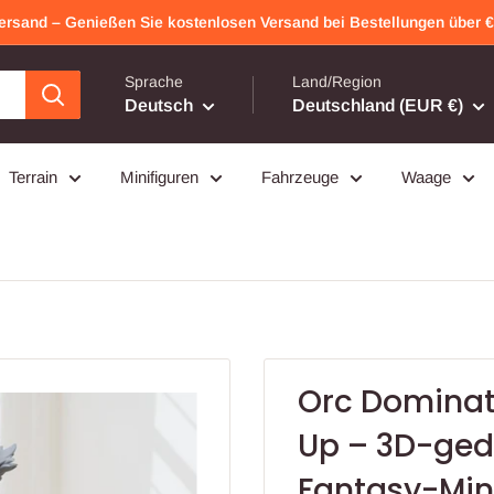
Versand – Genießen Sie kostenlosen Versand bei Bestellungen über €7
Sprache
Land/Region
Deutsch
Deutschland (EUR €)
Terrain
Minifiguren
Fahrzeuge
Waage
Orc Dominatr
Up – 3D-gedr
Fantasy-Min