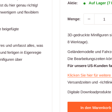
Aktie:
Auf Lager (7 
 du hier genau richtig!
hwertigem und flexiblem
Menge:
e beigefügte
3D-gedruckte Minifiguren s
8 Werktage).
res und umfasst alles, was
Geländemodelle und Fahrzeu
und fertigen in Eigenregie
Die Bearbeitungszeiten kön
nifiguren über
Für unsere US-Kunden fall
Klicken Sie hier für weitere
Versandzeiten und -richtlini
Digitale Downloadprodukte (
In den Warenkorb