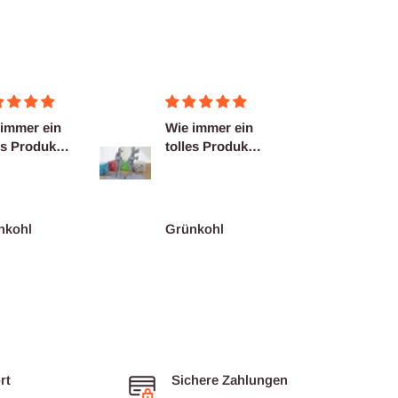
 immer ein
Wie immer ein
Wie im
es Produkt.
tolles Produkt.
tolles
r Service!
Super Service!
Super 
nkohl
Grünkohl
Grünk
rt
Sichere Zahlungen