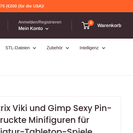
5 (€200 (für die USA)!
Anmelden/Registrieren
0
Warenkorb
Mein Konto
STL-Dateien
Zubehör
Intelligenz
ix Viki und Gimp Sexy Pin-
uckte Minifiguren für
iatur-Tabletop-Spiele