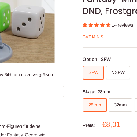
DND, Frost
14 reviews
GAZ MINIS
Option:
SFW
SFW
NSFW
s Bild, um es zu vergrößern
Skala:
28mm
28mm
32mm
Verkaufspr
€8,01
Preis:
m-Figuren für deine
oder Fantasy-Genre wie