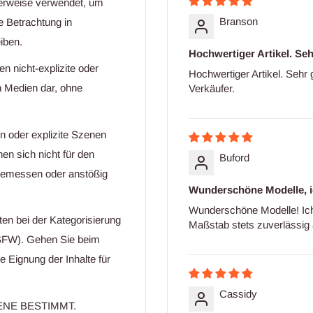
cherweise verwendet, um
Branson
ie Betrachtung in
iben.
Hochwertiger Artikel. Seh
en nicht-explizite oder
Hochwertiger Artikel. Sehr
n Medien dar, ohne
Verkäufer.
n oder explizite Szenen
en sich nicht für den
Buford
angemessen oder anstößig
Wunderschöne Modelle, ich
Wunderschöne Modelle! Ich
ten bei der Kategorisierung
Maßstab stets zuverlässig a
(NSFW). Gehen Sie beim
e Eignung der Inhalte für
Cassidy
HSENE BESTIMMT.