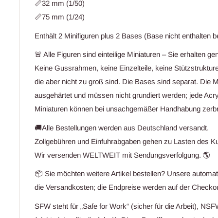
📏32 mm (1/50)
📏75 mm (1/24)
Enthält 2 Minifiguren plus 2 Bases (Base nicht enthalten 
🚨 Alle Figuren sind einteilige Miniaturen – Sie erhalten 
Keine Gussrahmen, keine Einzelteile, keine Stützstrukture
die aber nicht zu groß sind. Die Bases sind separat. Die M
ausgehärtet und müssen nicht grundiert werden; jede Acryl
Miniaturen können bei unsachgemäßer Handhabung zerb
🚚Alle Bestellungen werden aus Deutschland versandt.
Zollgebühren und Einfuhrabgaben gehen zu Lasten des K
Wir versenden WELTWEIT mit Sendungsverfolgung. 🌎
📦 Sie möchten weitere Artikel bestellen? Unsere automa
die Versandkosten; die Endpreise werden auf der Checkou
SFW steht für „Safe for Work“ (sicher für die Arbeit), NSF