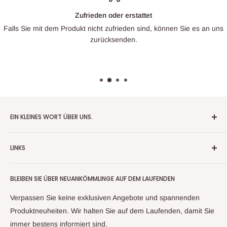
Zufrieden oder erstattet
Falls Sie mit dem Produkt nicht zufrieden sind, können Sie es an uns
zurücksenden.
EIN KLEINES WORT ÜBER UNS.
Patrick Miniatures wurde 2020 mit dem Ziel gegründet,
LINKS
Tabletop-Wargaming-Gelände im eigenen Haus zu entwerfen
und im 3D-Druckverfahren herzustellen, wobei der
Über uns
Schwerpunkt auf Architektur aus dem Zweiten Weltkrieg und
BLEIBEN SIE ÜBER NEUANKÖMMLINGE AUF DEM LAUFENDEN
Retouren und Stornierungen
der postapokalyptischen Sowjetunion für Spiele wie Zona Alfa
Rechtlicher Hinweis
Verpassen Sie keine exklusiven Angebote und spannenden
liegt.
Datenschutzrichtlinie
Produktneuheiten. Wir halten Sie auf dem Laufenden, damit Sie
Nachdem wir unseren ersten 3D-Harzdrucker angeschafft
immer bestens informiert sind.
Rückerstattungsrichtlinie